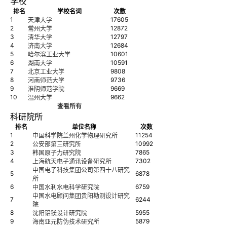
学校
排名
学校名词
次数
1
17605
天津大学
2
12872
常州大学
3
12797
清华大学
4
12684
济南大学
5
10601
哈尔滨工业大学
6
10591
湖南大学
7
9808
北京工业大学
8
9736
河南师范大学
9
9669
淮阴师范学院
10
9662
温州大学
查看所有
科研院所
排名
单位名称
次数
1
11254
中国科学院兰州化学物理研究所
2
10992
公安部第三研究所
3
7865
韩国原子力研究院
4
7302
上海航天电子通讯设备研究所
中国电子科技集团公司第四十八研究
5
6878
所
6
6759
中国水利水电科学研究院
中国水电顾问集团贵阳勘测设计研究
7
6244
院
8
5955
沈阳铝镁设计研究院
9
5879
海南亚元防伪技术研究所