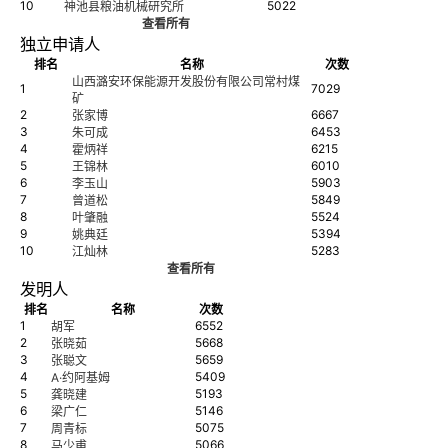
10
5022
神池县粮油机械研究所
查看所有
独立申请人
排名
名称
次数
山西潞安环保能源开发股份有限公司常村煤
1
7029
矿
2
6667
张家博
3
6453
朱可成
4
6215
霍炳祥
5
6010
王锦林
6
5903
李玉山
7
5849
曾道松
8
5524
叶肇融
9
5394
姚典廷
10
5283
江灿林
查看所有
发明人
排名
名称
次数
1
6552
胡军
2
5668
张晓茹
3
5659
张聪文
4
5409
A·约阿基姆
5
5193
龚晓建
6
5146
梁广仁
7
5075
周青标
8
5066
马少甫