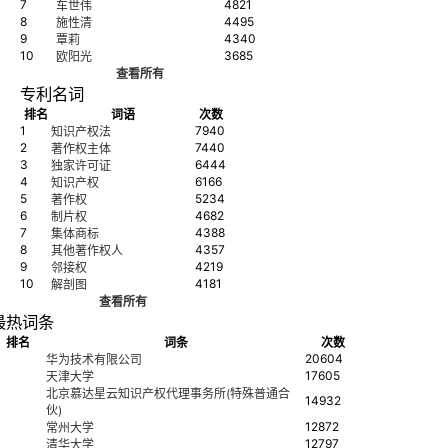
7
4821
车世伟
8
4495
施性清
9
4340
覃莉
10
3685
欧阳光
查看所有
专利名词
排名
词语
次数
1
7940
知识产权法
2
7440
著作权主体
3
6444
独家许可证
4
6166
知识产权
5
5234
著作权
6
4682
制片权
7
4388
集体商标
8
4357
其他著作权人
9
4219
邻接权
10
4181
解剖图
查看所有
最热词条
排名
词条
次数
20604
华为技术有限公司
17605
天津大学
北京慕达星云知识产权代理事务所(特殊普通合
14932
伙)
12872
常州大学
12797
清华大学