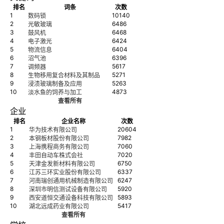
排名
词条
次数
1
10140
数码锁
2
6486
光敏玻璃
3
6468
鼓风机
4
6424
电子激光
5
6404
物流信息
6
6396
沼气池
7
5617
调频器
8
5271
生物移用复合材料及其制品
9
5263
浸渍玻璃制备及应用
10
4873
淡水鱼的饲养与加工
查看所有
企业
排名
企业名称
次数
1
20604
华为技术有限公司
2
7982
本钢板材股份有限公司
3
7060
上海携程商务有限公司
4
7020
丰田自动车株式会社
5
6750
天津金发新材料有限公司
6
6337
江苏三环实业股份有限公司
7
6247
河南瑞创通用机械制造有限公司
8
5920
深圳市明信测试设备有限公司
9
5893
西安道恒交通设备科技有限公司
10
5417
湖北远成药业有限公司
查看所有