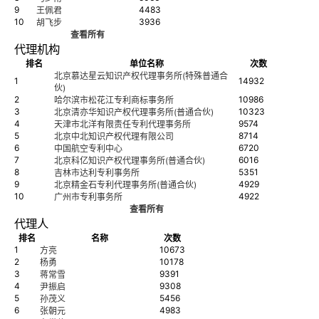
9
4483
王佩君
10
3936
胡飞步
查看所有
代理机构
排名
单位名称
次数
北京慕达星云知识产权代理事务所(特殊普通合
1
14932
伙)
2
10986
哈尔滨市松花江专利商标事务所
3
10323
北京清亦华知识产权代理事务所(普通合伙)
4
9574
天津市北洋有限责任专利代理事务所
5
8714
北京中北知识产权代理有限公司
6
6720
中国航空专利中心
7
6016
北京科亿知识产权代理事务所(普通合伙)
8
5351
吉林市达利专利事务所
9
4929
北京精金石专利代理事务所(普通合伙)
10
4922
广州市专利事务所
查看所有
代理人
排名
名称
次数
1
10673
方亮
2
10178
杨勇
3
9391
蒋常雪
4
9308
尹振启
5
5456
孙茂义
6
4983
张朝元