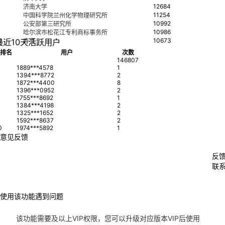
12684
济南大学
11254
中国科学院兰州化学物理研究所
10992
公安部第三研究所
10986
哈尔滨市松花江专利商标事务所
0
10673
最近10天活跃用户
方亮
排名
用户
次数
146807
1889***4578
1
1394***8772
2
1872***4400
8
1396***0952
2
1755***8692
1
1384***4198
2
1325***1652
2
1592***8637
2
0
1974***5892
1
意见反馈
反
联
使用该功能遇到问题
该功能需要
及以上VIP权限，您可以升级对应版本VIP后使用