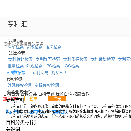
专利汇
专利检索
简单检索
高级检索
语义检索
法律检索
专利转让检索
专利许可检索
专利质押检索
专利诉讼检索
专利无
批量检索
外观检索
IPC检索
LOC检索
API数据接口
专利交易
购买VIP
侵权检测
外观侵权检测
商标侵权检测
更多业务合作
百科首页
百科分类
百科专题
我的百科
权威合作
加入VIP
登录
注册
专利百科
专利百科是一部内容开放、自由的网络专利百科全书平台。专利百科收集了约1
的专利和售卖信息、涉及到的法律案件、相关的企业和发明人和个别领域的投资
系统帮助
检索帮助
更新日志
专利百科秉承开放的态度，任何人都可以向系统提交新词条，系统将根据专利相
百科分类-排行
关键词