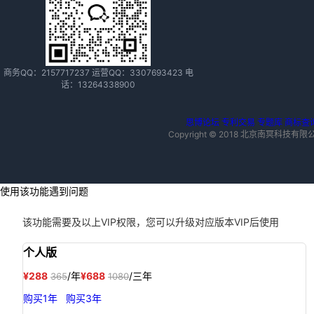
商务QQ：
2157717237
运营QQ：
3307693423
电
话：
13264338900
思博论坛
专利交易
专题库
商标查
Copyright © 2018 北京南冥
使用该功能遇到问题
该功能需要
及以上VIP权限，您可以升级对应版本VIP后使用
个人版
¥288
/年
¥688
/三年
365
1080
购买1年
购买3年