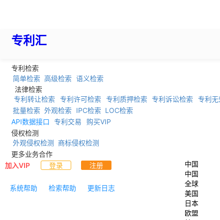
专利汇
专利检索
简单检索
高级检索
语义检索
法律检索
专利转让检索
专利许可检索
专利质押检索
专利诉讼检索
专利无
批量检索
外观检索
IPC检索
LOC检索
API数据接口
专利交易
购买VIP
侵权检测
外观侵权检测
商标侵权检测
更多业务合作
中国
加入VIP
登录
注册
中国
全球
系统帮助
检索帮助
更新日志
美国
日本
欧盟