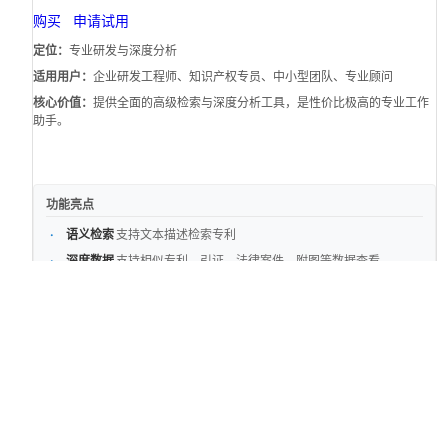
购买
申请试用
定位：
专业研发与深度分析
适用用户：
企业研发工程师、知识产权专员、中小型团队、专业顾问
核心价值：
提供全面的高级检索与深度分析工具，是性价比极高的专业工作
助手。
功能亮点
语义检索
支持文本描述检索专利
深度数据
支持相似专利、引证、法律案件、附图等数据查看
效率工具
双屏对比、专利PDF全文下载、批量导出
详细会员权益
咨询QQ/微信 13264338900
企业版
¥6980
/年