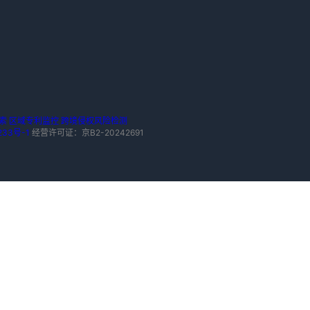
索
区域专利监控
跨境侵权风险检测
233号-1
经营许可证：京B2-20242691