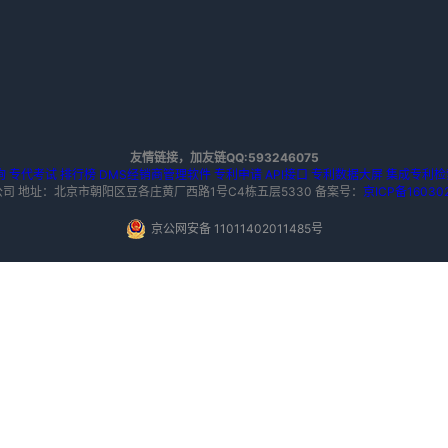
友情链接，加友链QQ:593246075
询
专代考试
排行榜
DMS经销商管理软件
专利申请
API接口
专利数据大屏
集成专利检
科技有限公司 地址：北京市朝阳区豆各庄黄厂西路1号C4栋五层5330
备案号：
京ICP备16030
京公网安备 11011402011485号