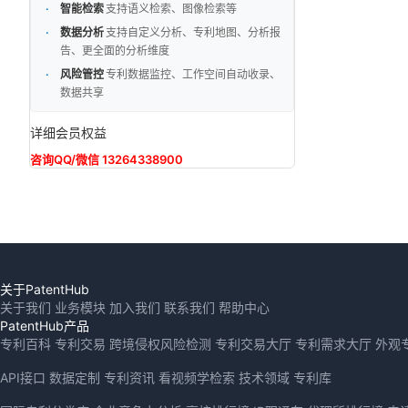
智能检索
支持语义检索、图像检索等
数据分析
支持自定义分析、专利地图、分析报
告、更全面的分析维度
风险管控
专利数据监控、工作空间自动收录、
数据共享
详细会员权益
咨询QQ/微信 13264338900
关于PatentHub
关于我们
业务模块
加入我们
联系我们
帮助中心
PatentHub产品
专利百科
专利交易
跨境侵权风险检测
专利交易大厅
专利需求大厅
外观
API接口
数据定制
专利资讯
看视频学检索
技术领域
专利库