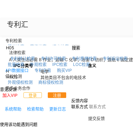
专利汇
专利检索
简单检索
高级检索
语义检索
搜索
法律检索
专利转让检索
专利许可检索
专利质押检索
专利诉讼检索
A 人类生活必需
B 作业；运输
C 化学；冶金
D 纺织；造纸
E 固定
批量检索
外观检索
IPC检索
LOC检索
IPC分类号
含义
API数据接口
专利交易
购买VIP
H
电学
侵权检测
--
H05
其他类目不包含的电技术
外观侵权检测
商标侵权检测
更多业务合作
意见反馈
加入VIP
登录
注册
反馈内容
联系方式
系统帮助
检索帮助
更新日志
提交反馈
使用该功能遇到问题