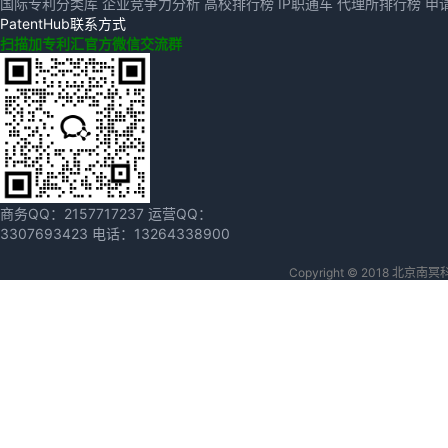
国际专利分类库
企业竞争力分析
高校排行榜
IP职通车
代理所排行榜
申
PatentHub联系方式
扫描加专利汇官方微信交流群
商务QQ：
2157717237
运营QQ：
3307693423
电话：
13264338900
Copyright © 2018 北