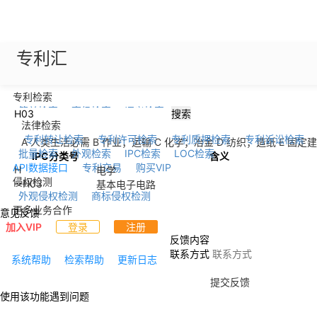
专利汇
专利检索
简单检索
高级检索
语义检索
搜索
法律检索
专利转让检索
专利许可检索
专利质押检索
专利诉讼检索
A 人类生活必需
B 作业；运输
C 化学；冶金
D 纺织；造纸
E 固定
批量检索
外观检索
IPC检索
LOC检索
IPC分类号
含义
API数据接口
专利交易
购买VIP
H
电学
侵权检测
--
H03
基本电子电路
外观侵权检测
商标侵权检测
更多业务合作
意见反馈
加入VIP
登录
注册
反馈内容
联系方式
系统帮助
检索帮助
更新日志
提交反馈
使用该功能遇到问题