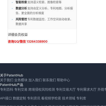
智能检索
支持语义检索、图像检索等
数据分析
支持自定义分析、专利地图、分析报
告、更全面的分析维度
风险管控
专利数据监控、工作空间自动收录、
数据共享
详细会员权益
咨询QQ/微信 13264338900
关于PatentHub
关于我们
业务模块
加入我们
联系我们
帮助中心
PatentHub产品
专利百科
专利交易
跨境侵权风险检测
专利交易大厅
专利需求大厅
外观
API接口
数据定制
专利资讯
看视频学检索
技术领域
专利库