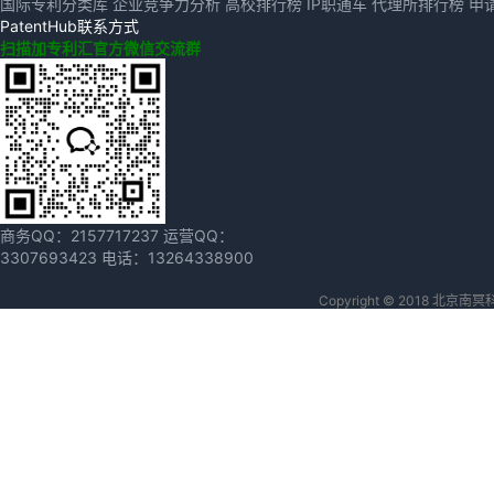
国际专利分类库
企业竞争力分析
高校排行榜
IP职通车
代理所排行榜
申
PatentHub联系方式
扫描加专利汇官方微信交流群
商务QQ：
2157717237
运营QQ：
3307693423
电话：
13264338900
Copyright © 2018 北