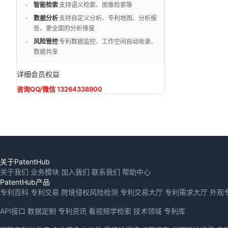
智能检索
支持语义检索、图像检索等
数据分析
支持自定义分析、专利地图、分析报
告、更全面的分析维度
风险管控
专利数据监控、工作空间自动收录、
数据共享
详细会员权益
咨询QQ/微信 13264338900
关于PatentHub
关于我们
业务模块
加入我们
联系我们
帮助中心
PatentHub产品
专利百科
专利交易
跨境侵权风险检测
专利交易大厅
专利需求大厅
外观
API接口
数据定制
专利资讯
看视频学检索
技术领域
专利库