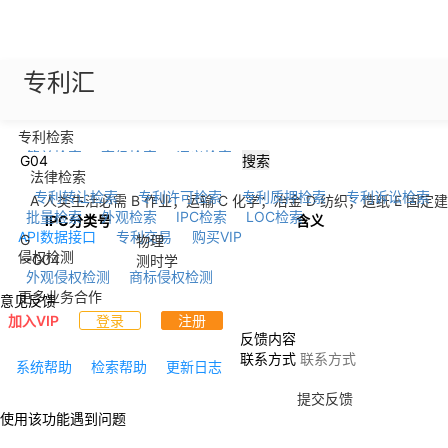
专利汇
专利检索
简单检索
高级检索
语义检索
搜索
法律检索
专利转让检索
专利许可检索
专利质押检索
专利诉讼检索
A 人类生活必需
B 作业；运输
C 化学；冶金
D 纺织；造纸
E 固定
批量检索
外观检索
IPC检索
LOC检索
IPC分类号
含义
API数据接口
专利交易
购买VIP
G
物理
侵权检测
--
G04
测时学
外观侵权检测
商标侵权检测
更多业务合作
意见反馈
加入VIP
登录
注册
反馈内容
联系方式
系统帮助
检索帮助
更新日志
提交反馈
使用该功能遇到问题