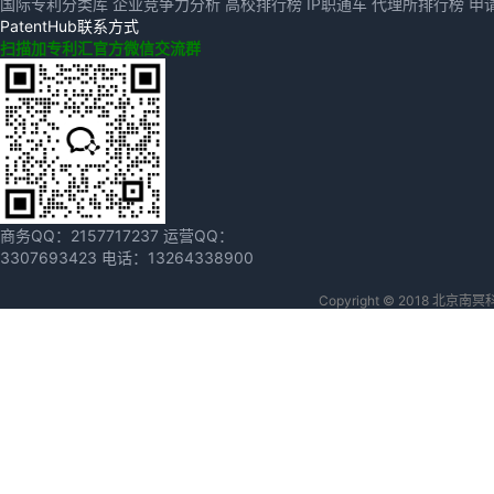
国际专利分类库
企业竞争力分析
高校排行榜
IP职通车
代理所排行榜
申
PatentHub联系方式
扫描加专利汇官方微信交流群
商务QQ：
2157717237
运营QQ：
3307693423
电话：
13264338900
Copyright © 2018 北