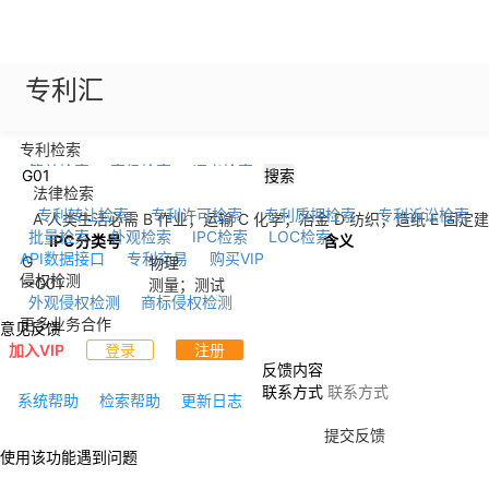
专利汇
专利检索
简单检索
高级检索
语义检索
搜索
法律检索
专利转让检索
专利许可检索
专利质押检索
专利诉讼检索
A 人类生活必需
B 作业；运输
C 化学；冶金
D 纺织；造纸
E 固定
批量检索
外观检索
IPC检索
LOC检索
IPC分类号
含义
API数据接口
专利交易
购买VIP
G
物理
侵权检测
--
G01
测量；测试
外观侵权检测
商标侵权检测
更多业务合作
意见反馈
加入VIP
登录
注册
反馈内容
联系方式
系统帮助
检索帮助
更新日志
提交反馈
使用该功能遇到问题