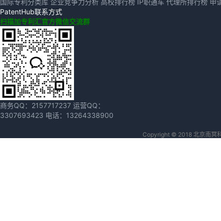
国际专利分类库
企业竞争力分析
高校排行榜
IP职通车
代理所排行榜
申
PatentHub联系方式
扫描加专利汇官方微信交流群
商务QQ：
2157717237
运营QQ：
3307693423
电话：
13264338900
Copyright © 2018 北