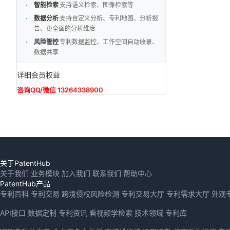
智能检索
支持语义检索、图像检索等
数据分析
支持自定义分析、专利地图、分析报
告、更全面的分析维度
风险管控
专利数据监控、工作空间自动收录、
数据共享
详细会员权益
咨询QQ/微信 13264338900
关于PatentHub
关于我们
业务模块
加入我们
联系我们
帮助中心
PatentHub产品
专利百科
专利交易
跨境侵权风险检测
专利交易大厅
专利需求大厅
外观
API接口
数据定制
专利资讯
看视频学检索
技术领域
专利库