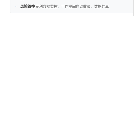
风险管控
专利数据监控、工作空间自动收录、数据共享
详细会员权益
咨询QQ/微信 13264338900
关于PatentHub
关于我们
业务模块
加入我们
联系我们
帮助中心
PatentHub产品
专利百科
专利交易
跨境侵权风险检测
专利交易大厅
专利需求大厅
外观
API接口
数据定制
专利资讯
看视频学检索
技术领域
专利库
国际专利分类库
企业竞争力分析
高校排行榜
IP职通车
代理所排行榜
申
PatentHub联系方式
扫描加专利汇官方微信交流群