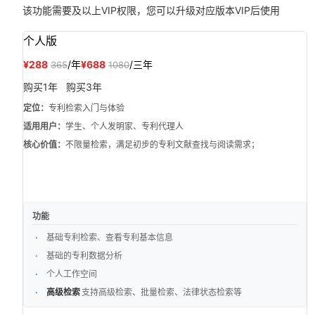
该功能需要
及以上VIP权限，您可以升级对应版本VIP后使用
个人版
¥288
/年
¥688
/三年
365
1080
购买1年
购买3年
定位：
专利检索入门与体验
适用用户：
学生、个人发明家、专利代理人
核心价值：
不限量检索，满足初步的专利文献查找与阅读需求；
功能
基础专利检索、查看专利基本信息
基础的专利数据分析
个人工作空间
高级检索
支持高级检索、批量检索、法律状态检索等