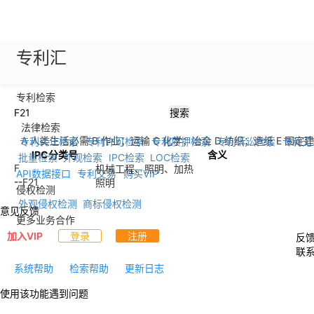
专利汇
专利检索
简单检索
高级检索
语义检索
搜索
法律检索
A 人类生活必需
B 作业；运输
C 化学；冶金
D 纺织；造纸
E 固定
专利转让检索
专利许可检索
专利质押检索
专利诉讼检索
专利无
IPC分类号
含义
批量检索
外观检索
IPC检索
LOC检索
F
机械工程、照明、加热
API数据接口
专利交易
购买VIP
--
F21
照明
侵权检测
外观侵权检测
商标侵权检测
意见反馈
更多业务合作
加入VIP
登录
注册
反
联
系统帮助
检索帮助
更新日志
使用该功能遇到问题