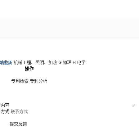
建筑物
F 机械工程、照明、加热
G 物理
H 电学
效检索
操作
专利检索
专利分析
馈内容
系方式
提交反馈