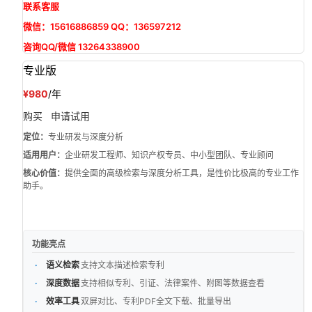
联系客服
微信：15616886859 QQ：136597212
咨询QQ/微信 13264338900
专业版
¥980
/年
购买
申请试用
定位：
专业研发与深度分析
适用用户：
企业研发工程师、知识产权专员、中小型团队、专业顾问
核心价值：
提供全面的高级检索与深度分析工具，是性价比极高的专业工作
助手。
功能亮点
语义检索
支持文本描述检索专利
深度数据
支持相似专利、引证、法律案件、附图等数据查看
效率工具
双屏对比、专利PDF全文下载、批量导出