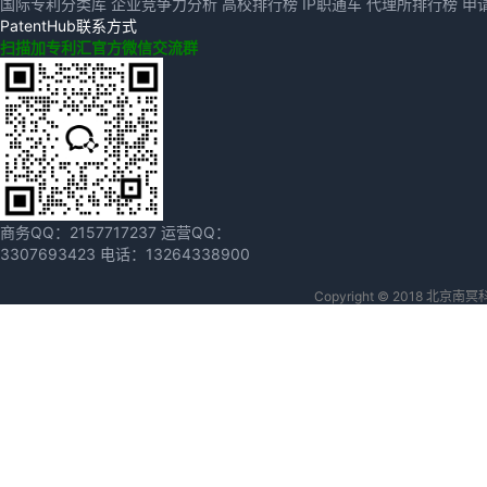
国际专利分类库
企业竞争力分析
高校排行榜
IP职通车
代理所排行榜
申
PatentHub联系方式
扫描加专利汇官方微信交流群
商务QQ：
2157717237
运营QQ：
3307693423
电话：
13264338900
Copyright © 2018 北