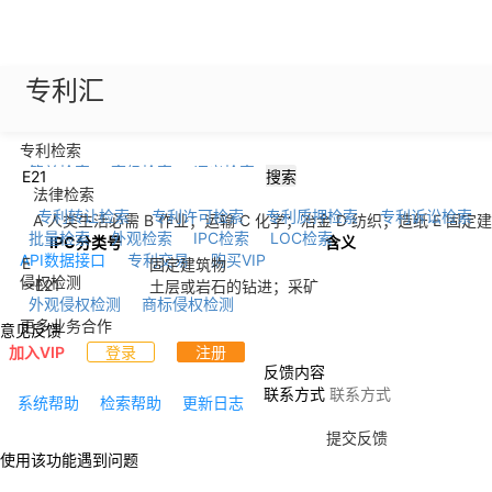
专利汇
专利检索
简单检索
高级检索
语义检索
搜索
法律检索
专利转让检索
专利许可检索
专利质押检索
专利诉讼检索
A 人类生活必需
B 作业；运输
C 化学；冶金
D 纺织；造纸
E 固定
批量检索
外观检索
IPC检索
LOC检索
IPC分类号
含义
API数据接口
专利交易
购买VIP
E
固定建筑物
侵权检测
--
E21
土层或岩石的钻进；采矿
外观侵权检测
商标侵权检测
更多业务合作
意见反馈
加入VIP
登录
注册
反馈内容
联系方式
系统帮助
检索帮助
更新日志
提交反馈
使用该功能遇到问题