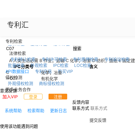
专利汇
专利检索
简单检索
高级检索
语义检索
搜索
法律检索
专利转让检索
专利许可检索
专利质押检索
专利诉讼检索
A 人类生活必需
B 作业；运输
C 化学；冶金
D 纺织；造纸
E 固定
批量检索
外观检索
IPC检索
LOC检索
IPC分类号
含义
API数据接口
专利交易
购买VIP
C
化学；冶金
侵权检测
--
C07
有机化学
外观侵权检测
商标侵权检测
更多业务合作
意见反馈
加入VIP
登录
注册
反馈内容
联系方式
系统帮助
检索帮助
更新日志
提交反馈
使用该功能遇到问题