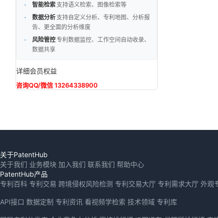
智能检索
支持语义检索、图像检索等
数据分析
支持自定义分析、专利地图、分析报
告、更全面的分析维度
风险管控
专利数据监控、工作空间自动收录、
数据共享
详细会员权益
咨询QQ/微信 13264338900
关于PatentHub
关于我们
业务模块
加入我们
联系我们
帮助中心
PatentHub产品
专利百科
专利交易
跨境侵权风险检测
专利交易大厅
专利需求大厅
外观
API接口
数据定制
专利资讯
看视频学检索
技术领域
专利库