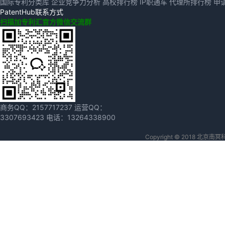
国际专利分类库
企业竞争力分析
高校排行榜
IP职通车
代理所排行榜
申
PatentHub联系方式
扫描加专利汇官方微信交流群
商务QQ：
2157717237
运营QQ：
3307693423
电话：
13264338900
Copyright © 2018 北