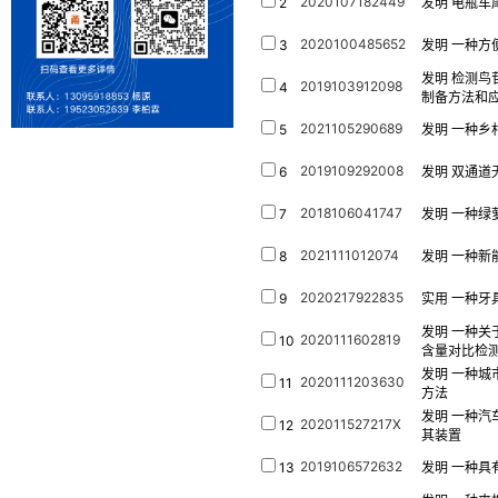
2020107182449
2
发明
电瓶车
2020100485652
3
发明
一种方
发明
检测鸟
2019103912098
4
制备方法和
2021105290689
5
发明
一种乡
2019109292008
6
发明
双通道
2018106041747
7
发明
一种绿
2021111012074
8
发明
一种新
2020217922835
9
实用
一种牙
发明
一种关
2020111602819
10
含量对比检
发明
一种城
2020111203630
11
方法
发明
一种汽
202011527217X
12
其装置
2019106572632
13
发明
一种具