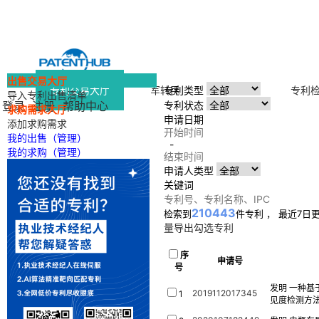
出售交易大厅
专利交易大厅
军转民
一手专利
专利
专利类型
导入专利出售清单
登录
注册
帮助中心
专利状态
求购需求大厅
申请日期
添加求购需求
我的出售（管理）
-
我的求购（管理）
申请人类型
关键词
210443
检索到
件专利 ， 最近7日
量导出勾选专利
序
申请号
号
发明
一种基
2019112017345
1
见度检测方