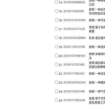
发明
一种夹
2019109088650
14
口机
发明
一种应
2018111938381
15
洪沟的组合
202010154359X
16
发明
一种节
发明
基于齿
2019105471028
17
装置
2020205056894
18
实用
液压管
2020114972748
19
发明
一种适
发明
车联网中
2020103188164
20
法
发明
面向移
2018110752385
21
资源分配策
2018111780240
22
发明
一种交
201810976304X
23
发明
一种楼
2018112300166
24
发明
一种气
发明
带干字
2016107595248
25
造及其施工