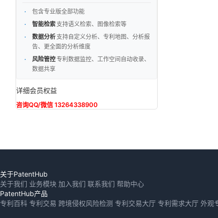
包含专业版全部功能
智能检索
支持语义检索、图像检索等
数据分析
支持自定义分析、专利地图、分析报
告、更全面的分析维度
风险管控
专利数据监控、工作空间自动收录、
数据共享
详细会员权益
咨询QQ/微信 13264338900
关于PatentHub
关于我们
业务模块
加入我们
联系我们
帮助中心
PatentHub产品
专利百科
专利交易
跨境侵权风险检测
专利交易大厅
专利需求大厅
外观