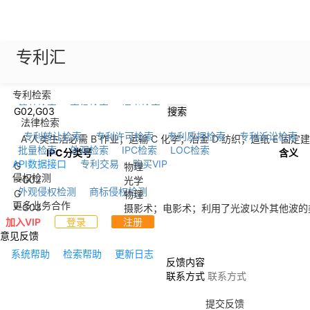
专利汇
专利检索
简单检索
高级检索
语义检索
搜索
法律检索
专利转让检索
专利许可检索
专利质押检索
专利诉讼检索
A 人类生活必需
B 作业；运输
C 化学；冶金
D 纺织；造纸
E 固定
批量检索
外观检索
IPC检索
LOC检索
IPC分类号
含义
API数据接口
专利交易
购买VIP
G
物理
侵权检测
--
G02
光学
外观侵权检测
商标侵权检测
G
物理
更多业务合作
--
G03
摄影术；电影术；利用了光波以外其他波的
加入VIP
登录
注册
意见反馈
系统帮助
检索帮助
更新日志
反馈内容
联系方式
提交反馈