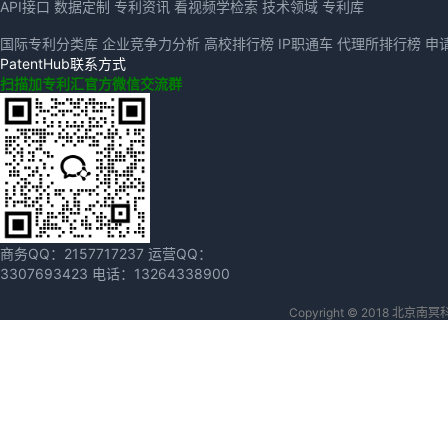
API接口
数据定制
专利资讯
看视频学检索
技术领域
专利库
国际专利分类库
企业竞争力分析
高校排行榜
IP职通车
代理所排行榜
申
PatentHub联系方式
扫描加专利汇官方微信交流群
商务QQ：
2157717237
运营QQ：
3307693423
电话：
13264338900
Copyright © 2018 北