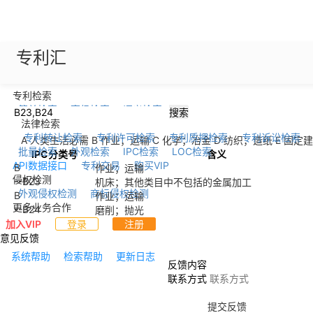
专利汇
专利检索
简单检索
高级检索
语义检索
搜索
法律检索
专利转让检索
专利许可检索
专利质押检索
专利诉讼检索
A 人类生活必需
B 作业；运输
C 化学；冶金
D 纺织；造纸
E 固定
批量检索
外观检索
IPC检索
LOC检索
IPC分类号
含义
API数据接口
专利交易
购买VIP
B
作业；运输
侵权检测
--
B23
机床；其他类目中不包括的金属加工
外观侵权检测
商标侵权检测
B
作业；运输
更多业务合作
--
B24
磨削；抛光
加入VIP
登录
注册
意见反馈
系统帮助
检索帮助
更新日志
反馈内容
联系方式
提交反馈