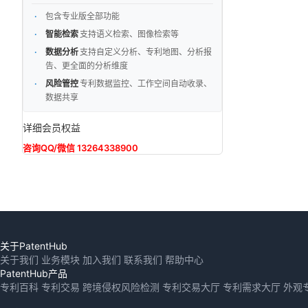
包含专业版全部功能
智能检索
支持语义检索、图像检索等
数据分析
支持自定义分析、专利地图、分析报
告、更全面的分析维度
风险管控
专利数据监控、工作空间自动收录、
数据共享
详细会员权益
咨询QQ/微信 13264338900
关于PatentHub
关于我们
业务模块
加入我们
联系我们
帮助中心
PatentHub产品
专利百科
专利交易
跨境侵权风险检测
专利交易大厅
专利需求大厅
外观