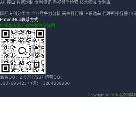
API接口
数据定制
专利资讯
看视频学检索
技术领域
专利库
国际专利分类库
企业竞争力分析
高校排行榜
IP职通车
代理所排行榜
申
PatentHub联系方式
扫描加专利汇官方微信交流群
商务QQ：
2157717237
运营QQ：
3307693423
电话：
13264338900
Copyright © 2018 北